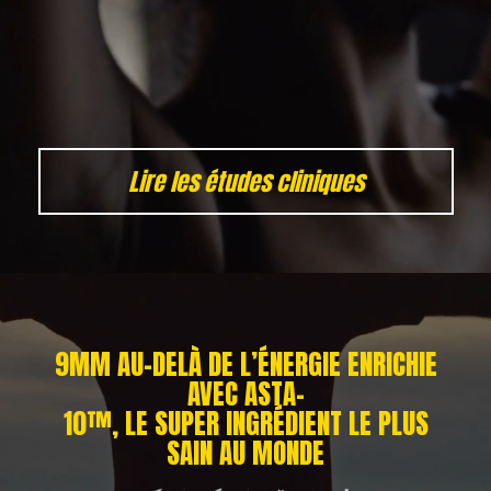
Lire les études cliniques
Lecteur
vidéo
9MM AU-DELÀ DE L’ÉNERGIE ENRICHIE
AVEC ASTA-
10™, LE SUPER INGRÉDIENT LE PLUS
SAIN AU MONDE