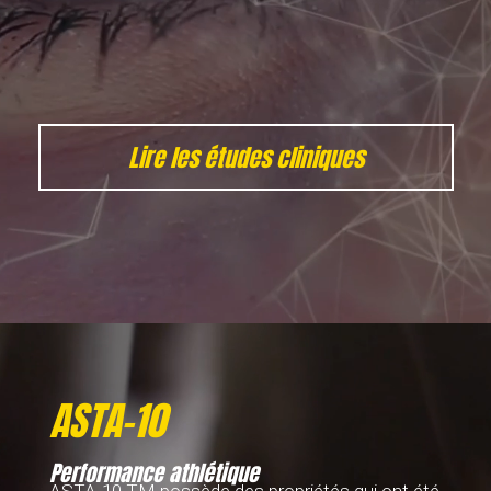
Lire les études cliniques
Lecteur
vidéo
ASTA-10
Performance athlétique