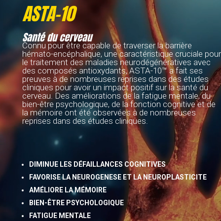
ASTA-10
Santé du cerveau
Connu pour être capable de traverser la barrière
hémato-encéphalique, une caractéristique cruciale pour
le
traitement des maladies neurodégénératives avec
des composés antioxydants, ASTA-10™ a fait ses
preuves à de nombreuses reprises dans des études
cliniques pour avoir un impact positif sur la santé du
cerveau. Des améliorations de la fatigue mentale, du
bien-être psychologique, de la fonction cognitive et
de
la mémoire ont été observées à de nombreuses
reprises dans des études cliniques.
DIMINUE LES DÉFAILLANCES COGNITIVES
FAVORISE LA NEUROGENESE ET LA NEUROPLASTICITE
AMÉLIORE LA MÉMOIRE
BIEN-ÊTRE PSYCHOLOGIQUE
FATIGUE MENTALE