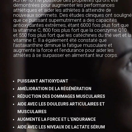
ASTA-10 TM possède des propriétés qui ont été
démontrées pour augmenter les performances
athlétiques et aider les athlètes à atteindre de
nouveaux sommets. Des études cliniques ont souligné
que ce puissant supernutriment a des capacités
antioxydantes extrêmes, étant 6000 fois plus fort que
la vitamine C, 800 fois plus fort que la coenzyme Q10
et 550 fois plus fort que les catéchines du thé vert et la
vitamine E. Il a également été constaté que
l’astaxanthine diminue la fatigue musculaire et
augmente la force et l’endurance pour aider les
athlètes à se surpasser en alimentant leur corps.
PUISSANT ANTIOXYDANT
AMÉLIORATION DE LA RÉGÉNÉRATION
RÉDUCTION DES DOMMAGES MUSCULAIRES
AIDE AVEC LES DOULEURS ARTICULAIRES ET
MUSCULAIRES
AUGMENTE LA FORCE ET L’ENDURANCE
AIDE AVEC LES NIVEAUX DE LACTATE SÉRUM