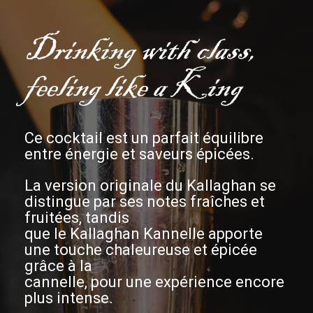
Drinking with class,
feeling like a King
Ce cocktail est un parfait équilibre
entre énergie et saveurs épicées.
La version originale du
Kallaghan
se
distingue par ses notes fraîches et
fruitées, tandis
que le
Kallaghan Kannelle
apporte
une touche chaleureuse et épicée
grâce à la
cannelle, pour une expérience encore
plus intense.