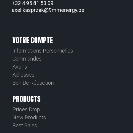
+32 4 95 81 53 09
axel.kasprzak@9mmenergy.be
VOTRE COMPTE
Informations Personnelles
Commandes
Avoirs
Adresses
Bon De Réduction
PRODUCTS
Prices Drop
New Products
Best Sales